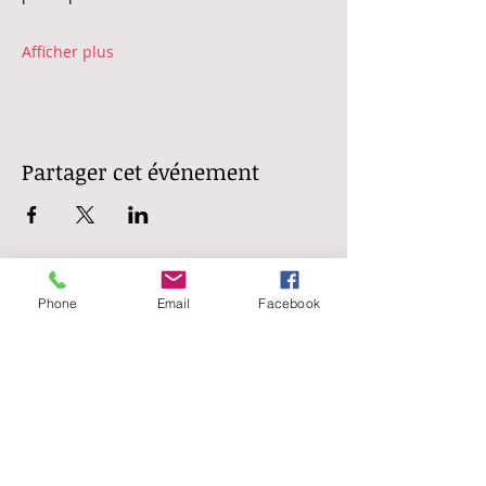
Afficher plus
Partager cet événement
Phone
Email
Facebook
Belgique
Rue Baille 14 à 5310 Dhuy
Luxembourg
Rue de Wilwerdange, 10 à L-9911 Troisvierges