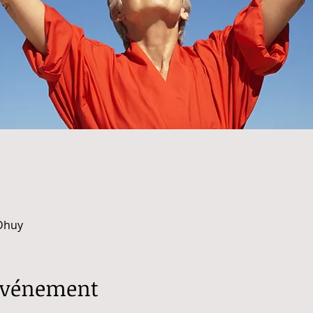
 Dhuy
'événement