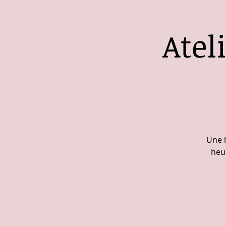
Atel
Une 
heur