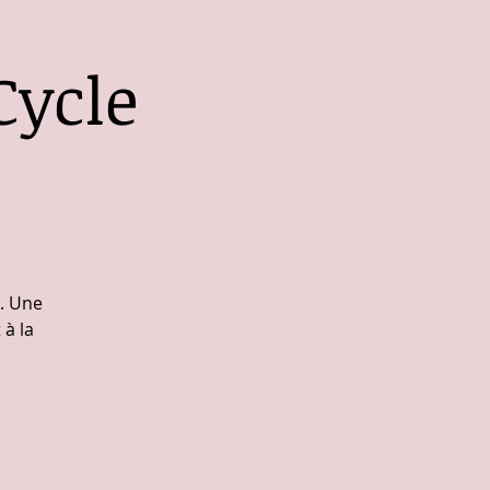
Cycle
. Une
 à la